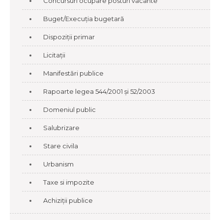
Concursuri ocupare posturi vacante
Buget/Execuția bugetară
Dispoziții primar
Licitații
Manifestări publice
Rapoarte legea 544/2001 și 52/2003
Domeniul public
Salubrizare
Stare civila
Urbanism
Taxe si impozite
Achiziții publice