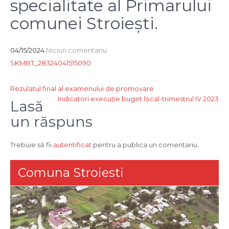
specialitate al Primarului
comunei Stroiești.
04/15/2024
Niciun comentariu
SKMBT_28324041515090
Navigare
Rezulatul final al examenului de promovare
Indicatori execuție buget local-trimestrul IV 2023
în
Lasă
articole
un răspuns
Trebuie să fii
autentificat
pentru a publica un comentariu.
Comuna Stroiesti