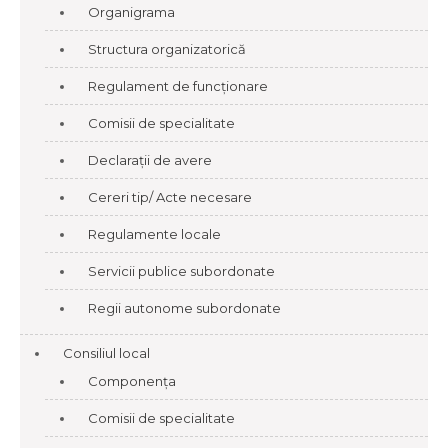
Organigrama
Structura organizatorică
Regulament de funcționare
Comisii de specialitate
Declarații de avere
Cereri tip/ Acte necesare
Regulamente locale
Servicii publice subordonate
Regii autonome subordonate
Consiliul local
Componența
Comisii de specialitate