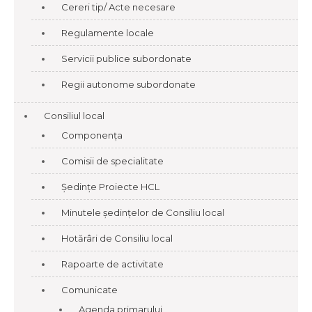
Cereri tip/ Acte necesare
Regulamente locale
Servicii publice subordonate
Regii autonome subordonate
Consiliul local
Componența
Comisii de specialitate
Ședințe Proiecte HCL
Minutele ședințelor de Consiliu local
Hotărâri de Consiliu local
Rapoarte de activitate
Comunicate
Agenda primarului