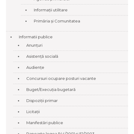
Informații utilitare
Primăria și Comunitatea
Informatii publice
Anunțuri
Asistență socială
Audiențe
Concursuri ocupare posturi vacante
Buget/Execuția bugetară
Dispoziții primar
Licitații
Manifestări publice
Rapoarte legea 544/2001 și 52/2003