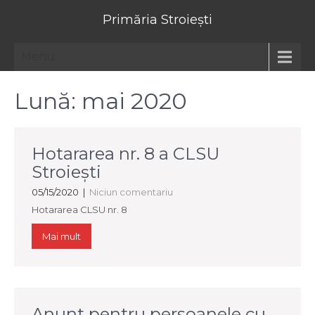
Primăria Stroiești
Menu
Lună:
mai 2020
Hotararea nr. 8 a CLSU
Stroieşti
05/15/2020
|
Niciun comentariu
Hotararea CLSU nr. 8
Mai mult
Anunt pentru persoanele cu