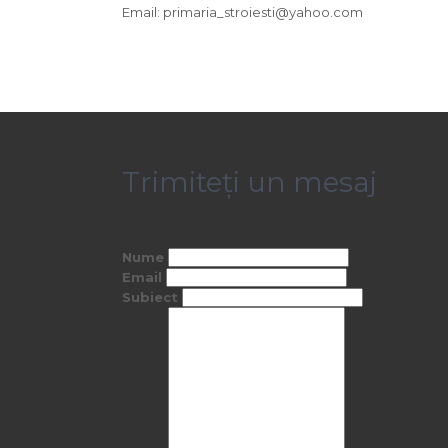
Email: primaria_stroiesti@yahoo.com
Trimiteți un mesaj
Nume
Email
Subiect