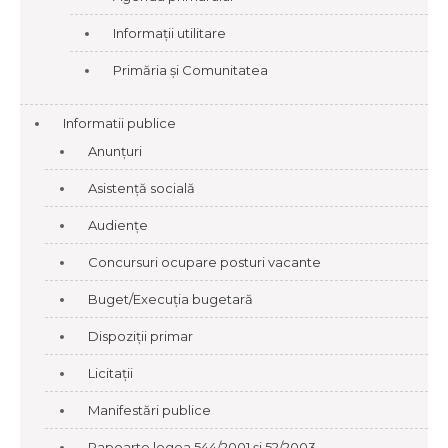
Informații utilitare
Primăria și Comunitatea
Informatii publice
Anunțuri
Asistență socială
Audiențe
Concursuri ocupare posturi vacante
Buget/Execuția bugetară
Dispoziții primar
Licitații
Manifestări publice
Rapoarte legea 544/2001 și 52/2003