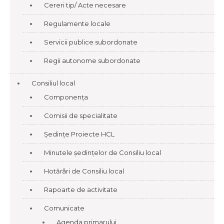
Cereri tip/ Acte necesare
Regulamente locale
Servicii publice subordonate
Regii autonome subordonate
Consiliul local
Componența
Comisii de specialitate
Ședințe Proiecte HCL
Minutele ședințelor de Consiliu local
Hotărâri de Consiliu local
Rapoarte de activitate
Comunicate
Agenda primarului