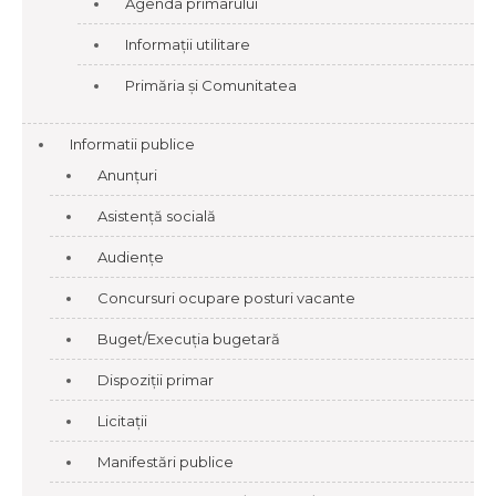
Agenda primarului
Informații utilitare
Primăria și Comunitatea
Informatii publice
Anunțuri
Asistență socială
Audiențe
Concursuri ocupare posturi vacante
Buget/Execuția bugetară
Dispoziții primar
Licitații
Manifestări publice