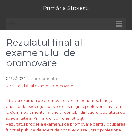
Primăria Stroiești
Menu
Rezulatul final al
examenului de
promovare
04/15/2024
Niciun comentariu
Rezultatul final examen promovare
Navigare
Interviu examen de promovare pentru ocuparea funcției
publice de execuție consilier clasa I, grad profesional asistent
în
la Commpartimentul financiar contabil din cadrul aparatului de
articole
specialitate al Primarului comunei Stroiști.
Rezultatul probei la examenul de promovare pentru ocuparea
funcției publice de execuție consilier clasa I, grad profesional