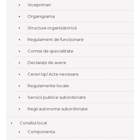
Viceprimari
Organigrama
Structura organizatorică
Regulament de funcționare
Comisii de specialitate
Declarații de avere
Cereri tip/ Acte necesare
Regulamente locale
Servicii publice subordonate
Regii autonome subordonate
Consiliul local
Componența