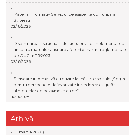
Material informativ Serviciul de asistenta comunitara
Stroiesti
02/16/2026
Diseminarea instructiunii de lucru privind implementarea
unitara a masurilor auxiliare aferente masurii reglementate
de OUG nr.115/2023
02/16/2026
Scrisoare informativă cu privire la măsurile sociale „Sprijin
pentru persoanele defavorizate în vederea asigurării
alimentelor de baza/mese calde”
11/20/2025
Arhivă
martie 2026
(1)