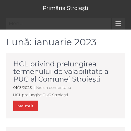
Primăria Stroiești
Menu
Lună:
ianuarie 2023
HCL privind prelungirea
termenului de valabilitate a
PUG al Comunei Stroiești
01/13/2023
|
Niciun comentariu
HCL prelungire PUG Stroiești
Mai mult