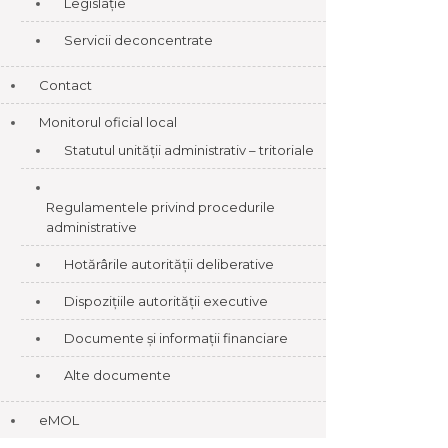
Legislație
Servicii deconcentrate
Contact
Monitorul oficial local
Statutul unității administrativ – tritoriale
Regulamentele privind procedurile
administrative
Hotărârile autorității deliberative
Dispozițiile autorității executive
Documente și informații financiare
Alte documente
eMOL