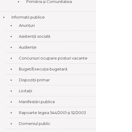
Primăria și Comunitatea
Informatii publice
Anunțuri
Asistență socială
Audiențe
Concursuri ocupare posturi vacante
Buget/Execuția bugetară
Dispoziții primar
Licitații
Manifestări publice
Rapoarte legea 544/2001 și 52/2003
Domeniul public