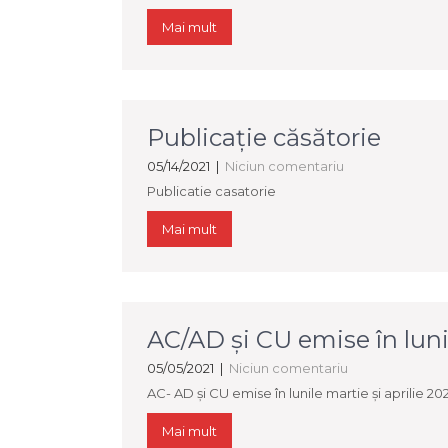
Mai mult
Publicaţie căsătorie
05/14/2021
|
Niciun comentariu
Publicatie casatorie
Mai mult
AC/AD şi CU emise în lunil
05/05/2021
|
Niciun comentariu
AC- AD şi CU emise în lunile martie și aprilie 202
Mai mult