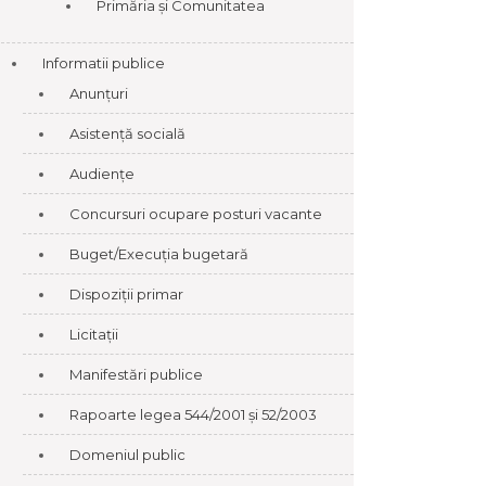
Primăria și Comunitatea
Informatii publice
Anunțuri
Asistență socială
Audiențe
Concursuri ocupare posturi vacante
Buget/Execuția bugetară
Dispoziții primar
Licitații
Manifestări publice
Rapoarte legea 544/2001 și 52/2003
Domeniul public