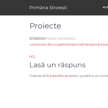
Primăria Stroiești
AC
Proiecte
12/06/2020
Niciun comentariu
convocare
deviz suplimentare indi
Neasumare
pr
Navigare
HCL
în
Lasă un răspuns
articole
Trebuie să fii
autentificat
pentru a publica un come