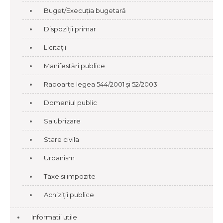
Buget/Execuția bugetară
Dispoziții primar
Licitații
Manifestări publice
Rapoarte legea 544/2001 și 52/2003
Domeniul public
Salubrizare
Stare civila
Urbanism
Taxe si impozite
Achiziții publice
Informatii utile