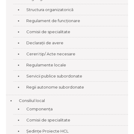
Structura organizatorică
Regulament de funcționare
Comisii de specialitate
Declarații de avere
Cereri tip/ Acte necesare
Regulamente locale
Servicii publice subordonate
Regii autonome subordonate
Consiliul local
Componența
Comisii de specialitate
Ședințe Proiecte HCL