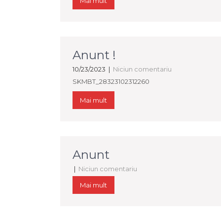
Mai mult
Anunt !
10/23/2023
|
Niciun comentariu
SKMBT_28323102312260
Mai mult
Anunt
|
Niciun comentariu
Mai mult