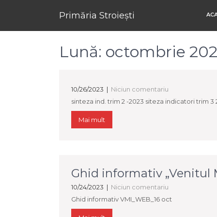
Primăria Stroiești
AC
Lună:
octombrie 20
10/26/2023
|
Niciun comentariu
sinteza ind. trim 2 -2023 siteza indicatori trim 3
Mai mult
Ghid informativ „Venitul 
10/24/2023
|
Niciun comentariu
Ghid informativ VMI_WEB_16 oct