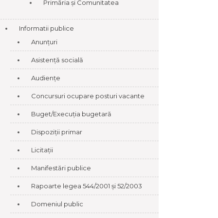
Primăria și Comunitatea
Informatii publice
Anunțuri
Asistență socială
Audiențe
Concursuri ocupare posturi vacante
Buget/Execuția bugetară
Dispoziții primar
Licitații
Manifestări publice
Rapoarte legea 544/2001 și 52/2003
Domeniul public