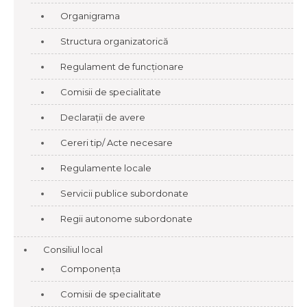
Organigrama
Structura organizatorică
Regulament de funcționare
Comisii de specialitate
Declarații de avere
Cereri tip/ Acte necesare
Regulamente locale
Servicii publice subordonate
Regii autonome subordonate
Consiliul local
Componența
Comisii de specialitate