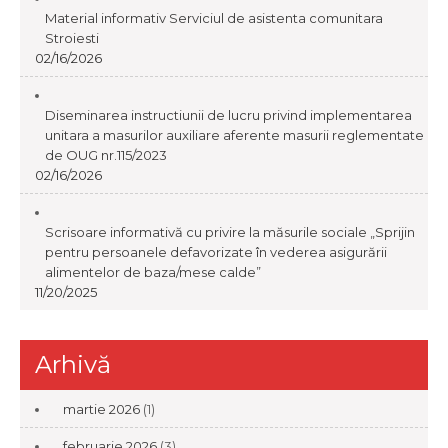
Material informativ Serviciul de asistenta comunitara
Stroiesti
02/16/2026
Diseminarea instructiunii de lucru privind implementarea
unitara a masurilor auxiliare aferente masurii reglementate
de OUG nr.115/2023
02/16/2026
Scrisoare informativă cu privire la măsurile sociale „Sprijin
pentru persoanele defavorizate în vederea asigurării
alimentelor de baza/mese calde”
11/20/2025
Arhivă
martie 2026
(1)
februarie 2026
(3)