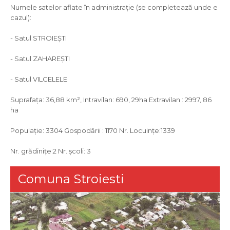
Numele satelor aflate în administraţie (se completează unde e
cazul):
- Satul STROIEŞTI
- Satul ZAHAREŞTI
- Satul VILCELELE
Suprafaţa: 36,88 km², Intravilan: 690, 29ha Extravilan : 2997, 86
ha
Populaţie: 3304 Gospodării : 1170 Nr. Locuinţe:1339
Nr. grădiniţe:2 Nr. şcoli: 3
Comuna Stroiesti