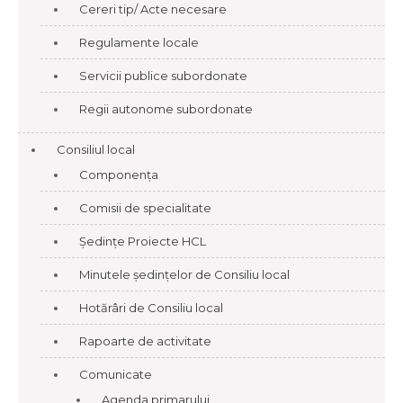
Cereri tip/ Acte necesare
Regulamente locale
Servicii publice subordonate
Regii autonome subordonate
Consiliul local
Componența
Comisii de specialitate
Ședințe Proiecte HCL
Minutele ședințelor de Consiliu local
Hotărâri de Consiliu local
Rapoarte de activitate
Comunicate
Agenda primarului