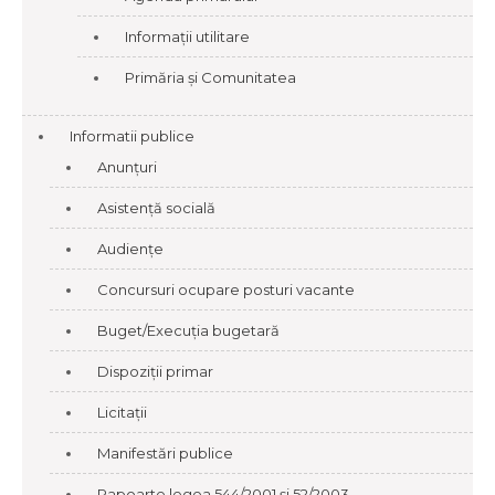
Informații utilitare
Primăria și Comunitatea
Informatii publice
Anunțuri
Asistență socială
Audiențe
Concursuri ocupare posturi vacante
Buget/Execuția bugetară
Dispoziții primar
Licitații
Manifestări publice
Rapoarte legea 544/2001 și 52/2003