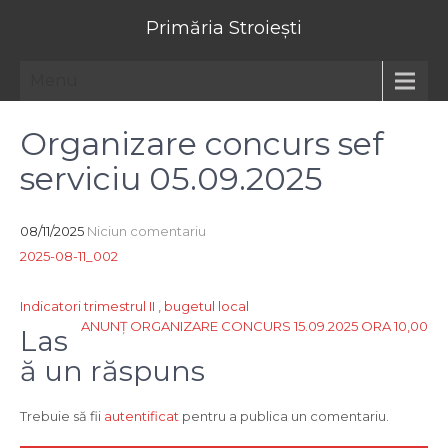
Primăria Stroiești
Menu
Organizare concurs sef
serviciu 05.09.2025
08/11/2025
Niciun comentariu
2025-08-11_002
Navigare
Indicatori trimestrul II , bugetul local
ANUNȚ ORGANIZARE CONCURS 15.09.2025 ORA 10,00
în
Las
articole
ă un răspuns
Trebuie să fii
autentificat
pentru a publica un comentariu.