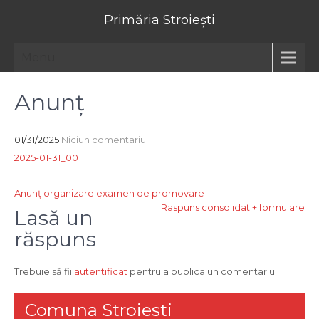
Primăria Stroiești
Menu
Anunț
01/31/2025
Niciun comentariu
2025-01-31_001
Navigare
Anunț organizare examen de promovare
Raspuns consolidat + formulare
în
Lasă un
articole
răspuns
Trebuie să fii
autentificat
pentru a publica un comentariu.
Comuna Stroiesti