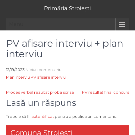
Primăria Stroiești
Menu
PV afisare interviu + plan
interviu
12/19/2023
Niciun comentariu
Plan interviu
PV afisare interviu
Navigare
Proces verbal rezultat proba scrisa
PV rezultat final concurs
în
Lasă un răspuns
articole
Trebuie să fii
autentificat
pentru a publica un comentariu.
Comuna Stroiesti