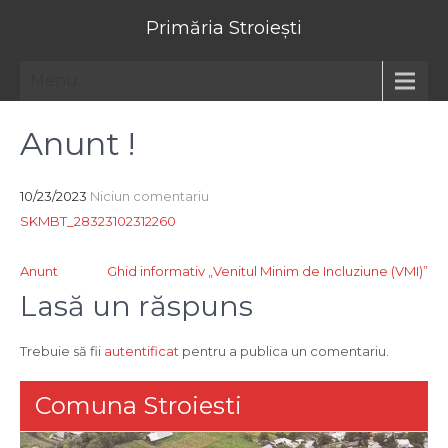
Primăria Stroiești
Menu
Anunt !
10/23/2023
Niciun comentariu
SKMBT_28323102312260
Navigare
Anunt
Ghid informativ „Venitul Minim de Incluziune (VMI)”
în
Lasă un răspuns
articole
Trebuie să fii
autentificat
pentru a publica un comentariu.
Comuna Stroiesti