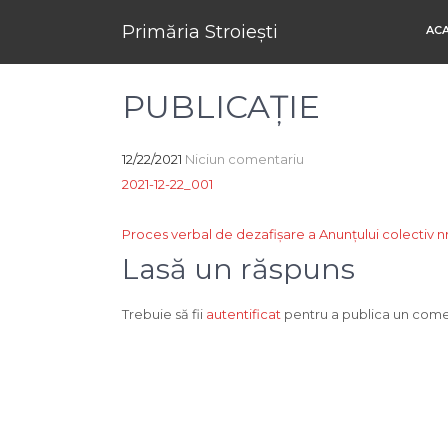
Primăria Stroiești
AC
PUBLICAȚIE
12/22/2021
Niciun comentariu
2021-12-22_001
Navigare
Proces verbal de dezafișare a Anunțului colectiv nr.
în
Lasă un răspuns
articole
Trebuie să fii
autentificat
pentru a publica un come