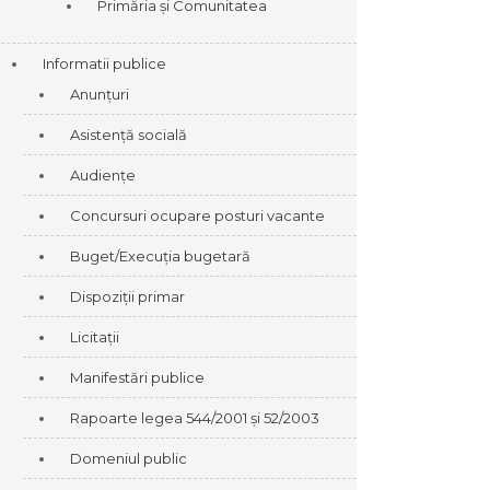
Primăria și Comunitatea
Informatii publice
Anunțuri
Asistență socială
Audiențe
Concursuri ocupare posturi vacante
Buget/Execuția bugetară
Dispoziții primar
Licitații
Manifestări publice
Rapoarte legea 544/2001 și 52/2003
Domeniul public