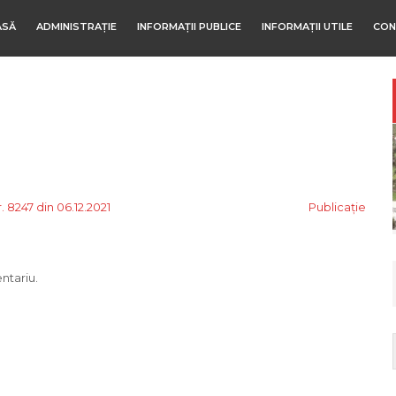
ASĂ
ADMINISTRAȚIE
INFORMAȚII PUBLICE
INFORMAȚII UTILE
CON
 8247 din 06.12.2021
Publicație
ntariu.