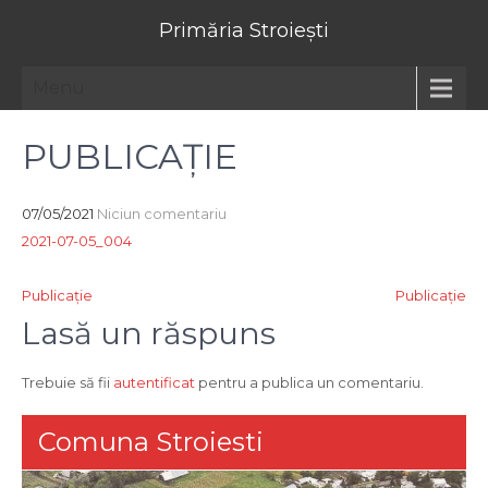
Primăria Stroiești
Menu
PUBLICAȚIE
07/05/2021
Niciun comentariu
2021-07-05_004
Navigare
Publicație
Publicație
în
Lasă un răspuns
articole
Trebuie să fii
autentificat
pentru a publica un comentariu.
Comuna Stroiesti