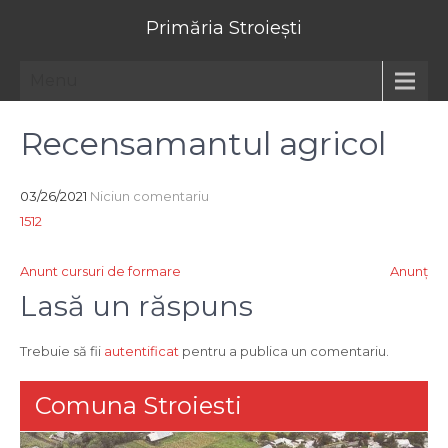
Primăria Stroiești
Menu
Recensamantul agricol
03/26/2021
Niciun comentariu
1512
Navigare
Anunt cursuri de formare
Anunţ
în
Lasă un răspuns
articole
Trebuie să fii
autentificat
pentru a publica un comentariu.
Comuna Stroiesti