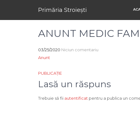
Primăria Stroiești
AC
ANUNT MEDIC FAMI
03/25/2020
Niciun comentariu
Anunt
Navigare
PUBLICAȚIE
în
Lasă un răspuns
articole
Trebuie să fii
autentificat
pentru a publica un come