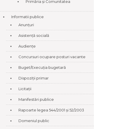
Primăria și Comunitatea
Informatii publice
Anunțuri
Asistență socială
Audiențe
Concursuri ocupare posturi vacante
Buget/Execuția bugetară
Dispoziții primar
Licitații
Manifestări publice
Rapoarte legea 544/2001 și 52/2003
Domeniul public