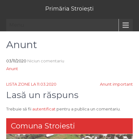
Primăria Stroiești
Menu
Anunt
03/11/2020
Niciun comentariu
Anunt
Navigare
LISTA ZONE LA 11.03.2020
Anunt important
în
Lasă un răspuns
articole
Trebuie să fii
autentificat
pentru a publica un comentariu.
Comuna Stroiesti