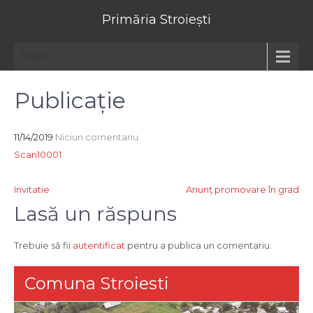
Primăria Stroiești
Menu
Publicație
11/14/2019
Niciun comentariu
Scan10001
Navigare
Invitatie
Anunț promovare în grad
în
Lasă un răspuns
articole
Trebuie să fii
autentificat
pentru a publica un comentariu.
Comuna Stroiesti