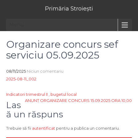
Primăria Stroiești
Menu
Organizare concurs sef
serviciu 05.09.2025
08/11/2025
Niciun comentariu
2025-08-11_002
Navigare
Indicatori trimestrul II , bugetul local
ANUNȚ ORGANIZARE CONCURS 15.09.2025 ORA 10,00
în
Las
articole
ă un răspuns
Trebuie să fii
autentificat
pentru a publica un comentariu.