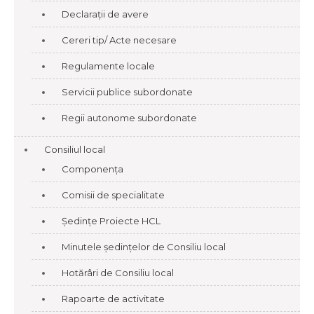
Declarații de avere
Cereri tip/ Acte necesare
Regulamente locale
Servicii publice subordonate
Regii autonome subordonate
Consiliul local
Componența
Comisii de specialitate
Ședințe Proiecte HCL
Minutele ședințelor de Consiliu local
Hotărâri de Consiliu local
Rapoarte de activitate