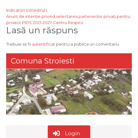
Navigare
Indicatori trimestrul I
Anunț de intenție privind selectarea partenerilor privați pentru
în
proiect PIDS 2021-2027-Centru Respiro
articole
Lasă un răspuns
Trebuie să fii
autentificat
pentru a publica un comentariu.
Comuna Stroiesti
Login