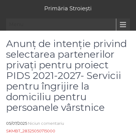
Primăria Stroiești
Menu
Anunț de intenție privind
selectarea partenerilor
privați pentru proiect
PIDS 2021-2027- Servicii
pentru îngrijire la
domiciliu pentru
persoanele vârstnice
05/07/2025
Niciun comentariu
SKMBT_28325050715000