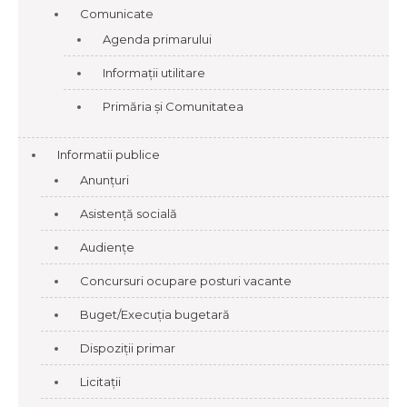
Comunicate
Agenda primarului
Informații utilitare
Primăria și Comunitatea
Informatii publice
Anunțuri
Asistență socială
Audiențe
Concursuri ocupare posturi vacante
Buget/Execuția bugetară
Dispoziții primar
Licitații