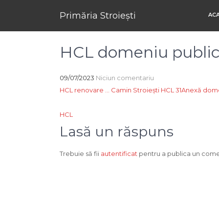
Primăria Stroiești
AC
HCL domeniu publi
09/07/2023
Niciun comentariu
HCL renovare … Camin Stroieşti HCL 31
Anexă dome
Navigare
HCL
în
Lasă un răspuns
articole
Trebuie să fii
autentificat
pentru a publica un come