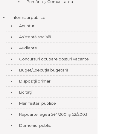
Primăria și Comunitatea
Informatii publice
Anunțuri
Asistență socială
Audiențe
Concursuri ocupare posturi vacante
Buget/Execuția bugetară
Dispoziții primar
Licitații
Manifestări publice
Rapoarte legea 544/2001 și 52/2003
Domeniul public