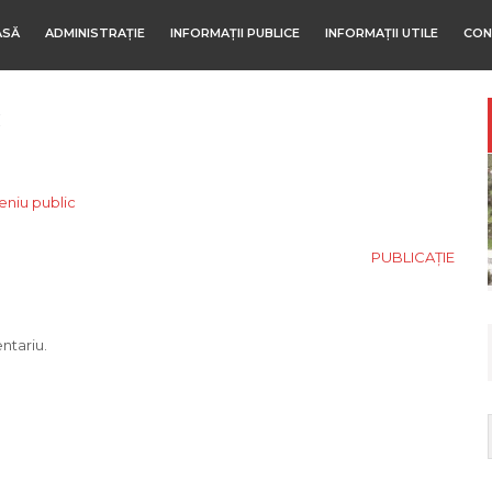
ASĂ
ADMINISTRAȚIE
INFORMAȚII PUBLICE
INFORMAȚII UTILE
CON
c
niu public
PUBLICAȚIE
ntariu.