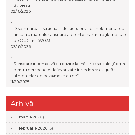
Stroiesti
02/16/2026
Diseminarea instructiunii de lucru privind implementarea
unitara a masurilor auxiliare aferente masurii reglementate
de OUG nr.115/2023
02/16/2026
Scrisoare informativă cu privire la măsurile sociale „Sprijin
pentru persoanele defavorizate în vederea asigurării
alimentelor de baza/mese calde”
11/20/2025
Arhivă
martie 2026
(1)
februarie 2026
(3)