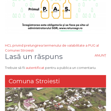
Navigare
HCL privind prelungirea termenului de valabilitate a PUG al
Comunei Stroiești
în
Lasă un răspuns
ANUNȚ
articole
Trebuie să fii
autentificat
pentru a publica un comentariu.
Comuna Stroiesti