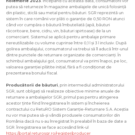
noiembrie 2023
. Începând cu această dată, consumatorii vor
putea să returneze în magazine ambalajele de unică folosință
din plastic, sticlă sau metal pentru băuturi. SGR reprezintă un
sistem în care românii vor plăti o garanție de 0,50 RON atunci
când vor cumpăra o băutură îmbuteliată (apă, băuturi
răcoritoare, bere, cidru, vin, băuturi spirtoase) de la un
comerciant. Sistemul se aplică pentru ambalaje primare
nereutilizabile cu volume cuprinse între 0,1 l şi 3 l inclusiv. După
golirea ambalajului, consumatorul va trebui să îl aducă într-unul
dintre punctele de returnare organizate de comercianți. În
schimbul ambalajului gol, consumatorul va primi înapoi, pe loc,
valoarea garanției plătite inițial, fără a fi condiționat de
prezentarea bonului fiscal.
Producătorii de băuturi
, prin intermediul administratorului
SGR, sunt obligați să realizeze obiective minime anuale de
returnare a ambalajelor SGR, primul pas pentru atingerea
acestor ținte fiind înregistrarea în sistem și încheierea
contractului cu RetuRO Sistem Garanție-Returnare S.A. Aceștia
nu vor mai putea să-și vândă produsele consumatorilor din
România dacă nu s-au înregistrat în prealabil în baza de date a
SGR. Înregistrarea se face accesând link-ul
https://portal.returosgr.ro/register/producer