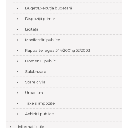
Buget/Execuția bugetară
Dispoziții primar
Licitații
Manifestări publice
Rapoarte legea 544/2001 și 52/2003
Domeniul public
Salubrizare
Stare civila
Urbanism
Taxe si impozite
Achiziții publice
Informatii utile