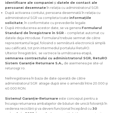
identificare ale companiei
și
datele de contact ale
persoanei desemnate
în relația cu administratorul SGR.
După activarea contului, persoana desemnată în relația cu
administratorul SGR va completa toate
informațiile
solicitate
, în conformitate cu prevederile legale.
După introducerea acestor date, se va genera
Formularul
Standard de Înregistrare în SGR
– completat automat cu
datele deja introduse. Formularul trebuie semnat de către
reprezentantul legal, folosind o semnătură electronică simplă
sau calificată, tot prin intermediul portalului RetuRO.
Ulterior înregistrării, se va trece la următoarea etapă,
semnarea contractului cu administratorul SGR, RetuRO
Sistem Garanție Returnare S.A.,
de asemenea pe site-ul
returosgr.ro.
Neînregistrarea în baza de date operată de către
administratorul SGR atrage după sine o amendă între 20.000 și
40.000 RON.
Sistemul Garanție-Returnare
este conceput pentru a
încuraja returnarea ambalajelor de băuturi de unică folosință în
vederea reciclării și va deveni funcțional începând cu
30