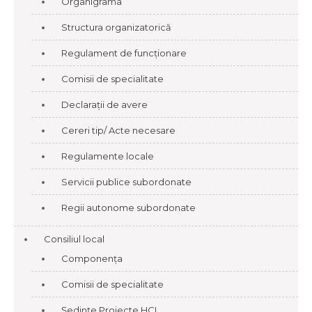
Organigrama
Structura organizatorică
Regulament de funcționare
Comisii de specialitate
Declarații de avere
Cereri tip/ Acte necesare
Regulamente locale
Servicii publice subordonate
Regii autonome subordonate
Consiliul local
Componența
Comisii de specialitate
Ședințe Proiecte HCL