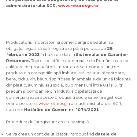
administratorului SGR,
www.returosgr.ro
Producătorii, importatorii și comercianții de băuturi au
obligația legală să se înregistreze până pe data de
28
februarie 2023
în baza de date a
Sistemului de Garanție-
Returnare.
Toate societățile comerciale din România care au
calitatea de producători, importatori sau comercianți de
produse din categoriile apă îmbuteliată, băuturi răcoritoare,
bere, cidru, vin, băuturi spirtoase, în ambalaje de unică folosință
din plastic, aluminiu sau sticlă, cu dimensiuni între 0,1 l și 3 litri,
precum și companiile din industria ospitalității ce
comercializează aceste produse trebuie să se înregistreze
online pe site-ul
www.returosgr.ro
al administratorului SGR,
conform
Hotărârii de Guvern nr. 1074/2021.
Procedura de înregistrare este una simplă
Se va crea un cont de utilizator, introducând
datele de