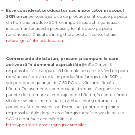
Este considerat producător sau importator în scopul
SGR orice
persoană juridică ce produce și introduce pe piața
din România produse SGR, ori importă sau achiziționează
intracomunitar aceste produse și le introduce pe piața
românească. Ghidul de înregistrare poate fi consultat aici:
returosgr.ro/info-producatori
Comercianții de băuturi, precum și companiile care
activează în domeniul ospitalității
(HoReCa), vor fi
responsabili să se asigure că băuturile pe care le vând pe piața
românească provin de la un producător înregistrat în SGR, și
vor percepe o garanție de 0,50 RON la vânzarea fiecărei
băuturi. De asemenea, comercianții trebuie să organizeze
puncte de returnare a ambalajelor de băuturi, în cadrul cărora
să ofere serviciul de preluare a ambalajelor și returnare a
garanției către consumatori. Primul pas pentru indeplinirea
responsabilităților legale este înregistrarea în baza de date a
SGR și o pot face accesând link-ul
https://portal.returosgr.ro/register/retailer