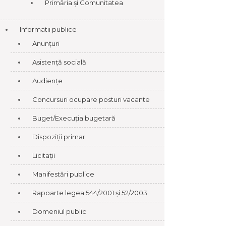
Primăria și Comunitatea
Informatii publice
Anunțuri
Asistență socială
Audiențe
Concursuri ocupare posturi vacante
Buget/Execuția bugetară
Dispoziții primar
Licitații
Manifestări publice
Rapoarte legea 544/2001 și 52/2003
Domeniul public