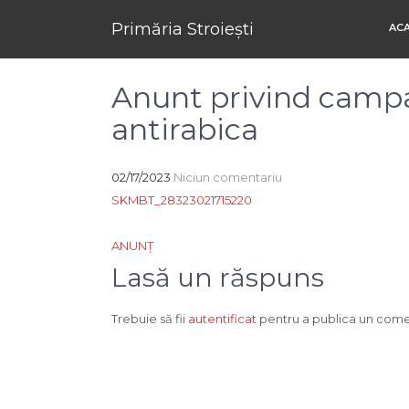
Primăria Stroiești
AC
Anunt privind campa
antirabica
02/17/2023
Niciun comentariu
SKMBT_28323021715220
Navigare
ANUNȚ
în
Lasă un răspuns
articole
Trebuie să fii
autentificat
pentru a publica un come