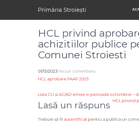
Primăria Stroiești
AC
HCL privind aprobar
achizitiilor publice 
Comunei Stroiesti
01/13/2023
Niciun comentariu
HCL aprobare PAAP 2023
Navigare
Lista CU si AC/AD emise in perioada octombrie –
HCL privind p
în
Lasă un răspuns
articole
Trebuie să fii
autentificat
pentru a publica un come