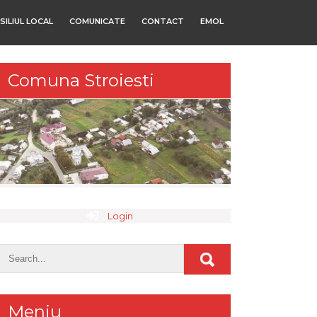
SILIUL LOCAL
COMUNICATE
CONTACT
EMOL
Comuna Stroiesti
Login
Meniu