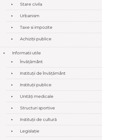
Stare civila
Urbanism
Taxe si impozite
Achiziții publice
Informatii utile
Învățământ
Instituții de învățământ
Instituții publice
Unități medicale
Structuri sportive
Instituții de cultură
Legislație