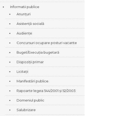
Informatii publice
Anunțuri
Asistență socială
Audiențe
Concursuri ocupare posturi vacante
Buget/Execuția bugetară
Dispoziții primar
Licitații
Manifestări publice
Rapoarte legea 544/2001 și 52/2003
Domeniul public
Salubrizare