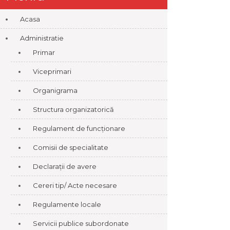
Acasa
Administratie
Primar
Viceprimari
Organigrama
Structura organizatorică
Regulament de funcționare
Comisii de specialitate
Declarații de avere
Cereri tip/ Acte necesare
Regulamente locale
Servicii publice subordonate