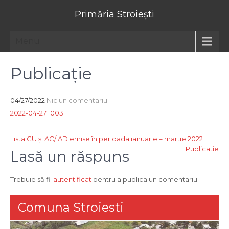
Primăria Stroiești
Menu
Publicație
04/27/2022
Niciun comentariu
2022-04-27_003
Navigare
Lista CU şi AC/ AD emise în perioada ianuarie – martie 2022
Publicatie
în
Lasă un răspuns
articole
Trebuie să fii
autentificat
pentru a publica un comentariu.
Comuna Stroiesti