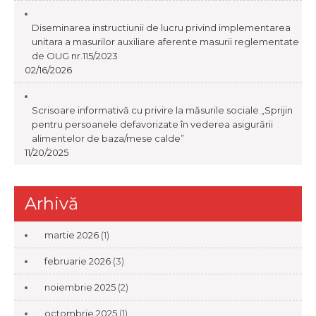
Diseminarea instructiunii de lucru privind implementarea
unitara a masurilor auxiliare aferente masurii reglementate
de OUG nr.115/2023
02/16/2026
Scrisoare informativă cu privire la măsurile sociale „Sprijin
pentru persoanele defavorizate în vederea asigurării
alimentelor de baza/mese calde”
11/20/2025
Arhivă
martie 2026
(1)
februarie 2026
(3)
noiembrie 2025
(2)
octombrie 2025
(1)