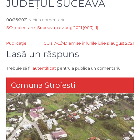
JUDEȚUL SUCEAVA
08/26/2021
Niciun comentariu
SO_colectare_Suceava_rev aug 2021 (003) (1)
Navigare
Publicație
CU si AC/AD emise în lunile iulie și august 2021
în
Lasă un răspuns
articole
Trebuie să fii
autentificat
pentru a publica un comentariu.
Comuna Stroiesti