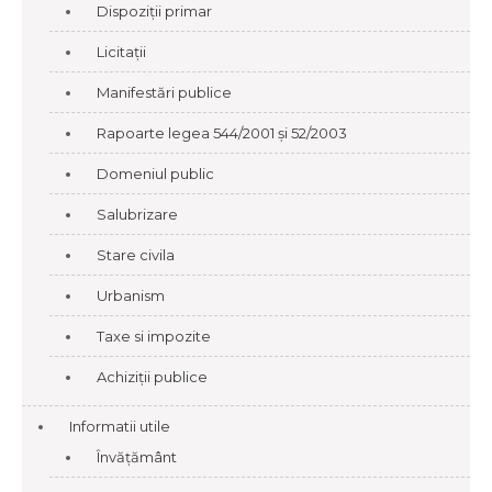
Dispoziții primar
Licitații
Manifestări publice
Rapoarte legea 544/2001 și 52/2003
Domeniul public
Salubrizare
Stare civila
Urbanism
Taxe si impozite
Achiziții publice
Informatii utile
Învățământ