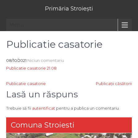
Primăria Stroiești
Menu
Publicatie casatorie
08/10/2021
Niciun comentariu
Publicatie casatorie 21.08
Navigare
Publicatie casatorie
Publicaţii căsătorii
în
Lasă un răspuns
articole
Trebuie să fii
autentificat
pentru a publica un comentariu.
Comuna Stroiesti