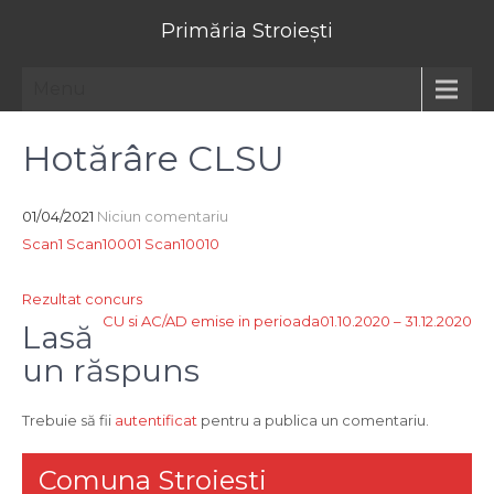
Primăria Stroiești
Menu
Hotărâre CLSU
01/04/2021
Niciun comentariu
Scan1
Scan10001
Scan10010
Navigare
Rezultat concurs
CU si AC/AD emise in perioada01.10.2020 – 31.12.2020
în
Lasă
articole
un răspuns
Trebuie să fii
autentificat
pentru a publica un comentariu.
Comuna Stroiesti