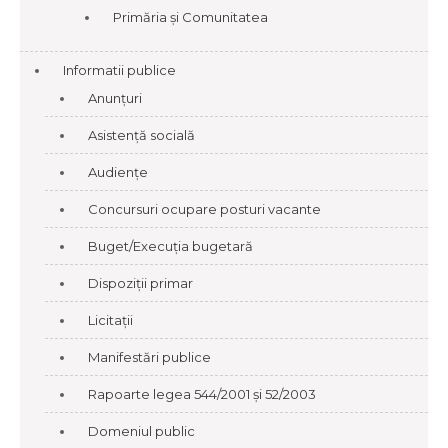
Primăria și Comunitatea
Informatii publice
Anunțuri
Asistență socială
Audiențe
Concursuri ocupare posturi vacante
Buget/Execuția bugetară
Dispoziții primar
Licitații
Manifestări publice
Rapoarte legea 544/2001 și 52/2003
Domeniul public