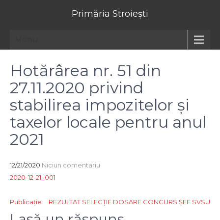
Primăria Stroiești
Menu
Hotărârea nr. 51 din
27.11.2020 privind
stabilirea impozitelor și
taxelor locale pentru anul
2021
12/21/2020
Niciun comentariu
2020-12-21_001
Navigare
Publicație
REZULTAT SELECȚIE DOSARE CONCURS ȘEF SVSU
în
Lasă un răspuns