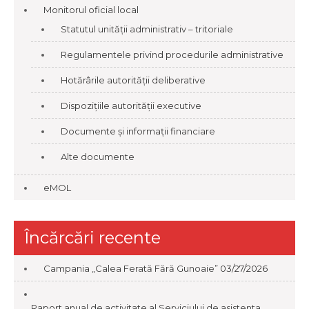
Monitorul oficial local
Statutul unității administrativ – tritoriale
Regulamentele privind procedurile administrative
Hotărârile autorității deliberative
Dispozițiile autorității executive
Documente și informații financiare
Alte documente
eMOL
Încărcări recente
Campania „Calea Ferată Fără Gunoaie”
03/27/2026
Raport anual de activitate al Serviciului de asistenta