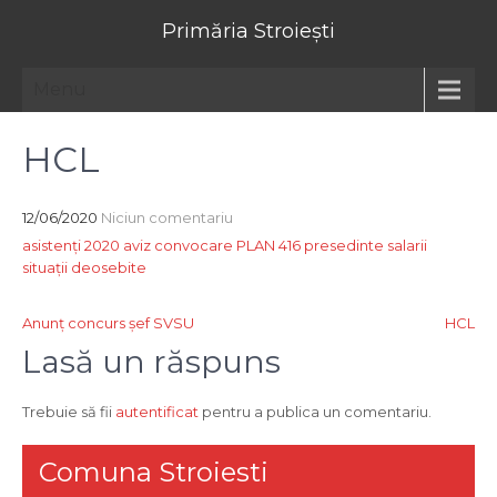
Primăria Stroiești
Menu
HCL
12/06/2020
Niciun comentariu
asistenți 2020
aviz
convocare
PLAN 416
presedinte
salarii
situații deosebite
Navigare
Anunț concurs șef SVSU
HCL
în
Lasă un răspuns
articole
Trebuie să fii
autentificat
pentru a publica un comentariu.
Comuna Stroiesti