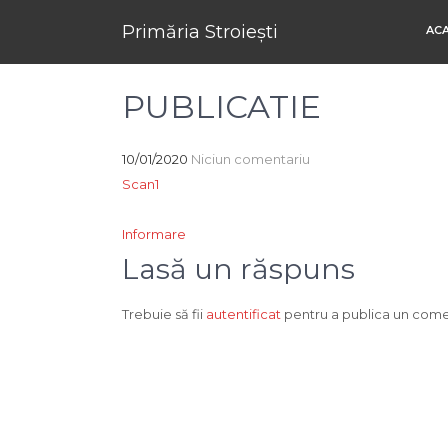
Primăria Stroiești
AC
PUBLICATIE
10/01/2020
Niciun comentariu
Scan1
Navigare
Informare
în
Lasă un răspuns
articole
Trebuie să fii
autentificat
pentru a publica un come