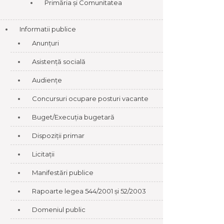
Primăria și Comunitatea
Informatii publice
Anunțuri
Asistență socială
Audiențe
Concursuri ocupare posturi vacante
Buget/Execuția bugetară
Dispoziții primar
Licitații
Manifestări publice
Rapoarte legea 544/2001 și 52/2003
Domeniul public