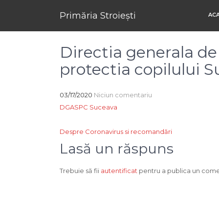
Primăria Stroiești
AC
Directia generala de 
protectia copilului 
03/17/2020
Niciun comentariu
DGASPC Suceava
Navigare
Despre Coronavirus si recomandări
în
Lasă un răspuns
articole
Trebuie să fii
autentificat
pentru a publica un come