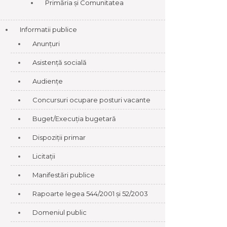
Primăria și Comunitatea
Informatii publice
Anunțuri
Asistență socială
Audiențe
Concursuri ocupare posturi vacante
Buget/Execuția bugetară
Dispoziții primar
Licitații
Manifestări publice
Rapoarte legea 544/2001 și 52/2003
Domeniul public