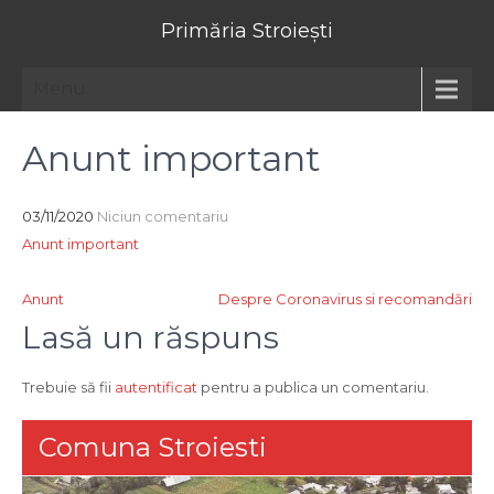
Primăria Stroiești
Menu
Anunt important
03/11/2020
Niciun comentariu
Anunt important
Navigare
Anunt
Despre Coronavirus si recomandări
în
Lasă un răspuns
articole
Trebuie să fii
autentificat
pentru a publica un comentariu.
Comuna Stroiesti