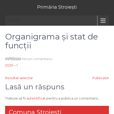
Primăria Stroiești
Menu
Organigrama și stat de
funcții
01/17/2020
Niciun comentariu
2020 – 1
Navigare
Rezultat selectie
Publicație
în
Lasă un răspuns
articole
Trebuie să fii
autentificat
pentru a publica un comentariu.
Comuna Stroiesti