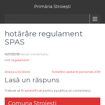
Primăria Stroiești
Menu
hotărâre regulament
SPAS
10/07/2019
Niciun comentariu
Hot regulament
Navigare
Anexa 4 încălzire
hotărâre asistenţi personali 2019
în
Lasă un răspuns
articole
Trebuie să fii
autentificat
pentru a publica un comentariu.
Comuna Stroiesti