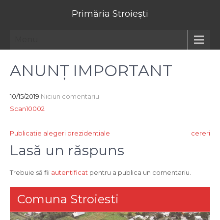
Primăria Stroiești
Menu
ANUNȚ IMPORTANT
10/15/2019
Niciun comentariu
Scan10002
Navigare
Publicatie alegeri prezidentiale
cereri
în
Lasă un răspuns
articole
Trebuie să fii
autentificat
pentru a publica un comentariu.
Comuna Stroiesti