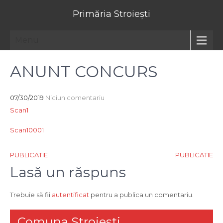
Primăria Stroiești
Menu
ANUNT CONCURS
07/30/2019
Niciun comentariu
Scan1
Scan10001
Navigare
PUBLICATIE
PUBLICATIE
în
Lasă un răspuns
articole
Trebuie să fii
autentificat
pentru a publica un comentariu.
Comuna Stroiesti