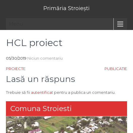
Primăria Stroiești
Menu
HCL proiect
05/30/2019
Niciun comentariu
Navigare
PROIECTE
PUBLICATIE
în
Lasă un răspuns
articole
Trebuie să fii
autentificat
pentru a publica un comentariu.
Comuna Stroiesti