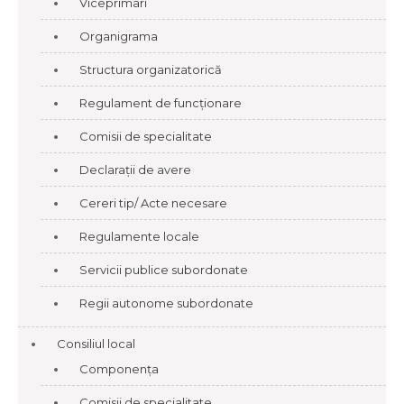
Viceprimari
Organigrama
Structura organizatorică
Regulament de funcționare
Comisii de specialitate
Declarații de avere
Cereri tip/ Acte necesare
Regulamente locale
Servicii publice subordonate
Regii autonome subordonate
Consiliul local
Componența
Comisii de specialitate