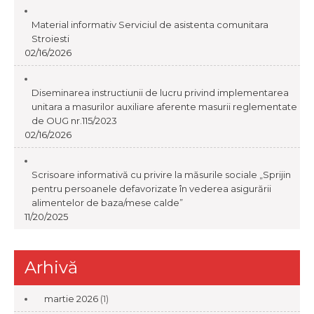
Material informativ Serviciul de asistenta comunitara
Stroiesti
02/16/2026
Diseminarea instructiunii de lucru privind implementarea
unitara a masurilor auxiliare aferente masurii reglementate
de OUG nr.115/2023
02/16/2026
Scrisoare informativă cu privire la măsurile sociale „Sprijin
pentru persoanele defavorizate în vederea asigurării
alimentelor de baza/mese calde”
11/20/2025
Arhivă
martie 2026
(1)