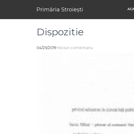
Primăria Stroiești
AC
Dispozitie
04/25/2019
Niciun comentariu