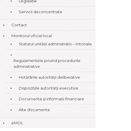
Legislație
Servicii deconcentrate
Contact
Monitorul oficial local
Statutul unității administrativ – tritoriale
Regulamentele privind procedurile
administrative
Hotărârile autorității deliberative
Dispozițiile autorității executive
Documente și informații financiare
Alte documente
eMOL