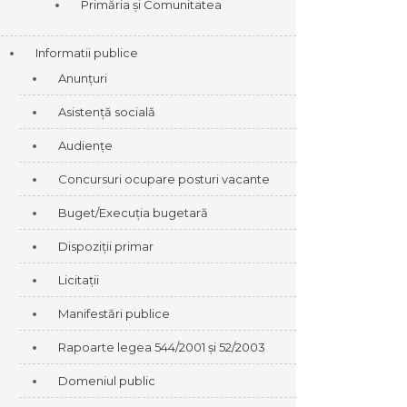
Primăria și Comunitatea
Informatii publice
Anunțuri
Asistență socială
Audiențe
Concursuri ocupare posturi vacante
Buget/Execuția bugetară
Dispoziții primar
Licitații
Manifestări publice
Rapoarte legea 544/2001 și 52/2003
Domeniul public