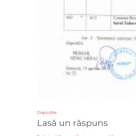
Navigare
Dispozitie
în
Lasă un răspuns
articole