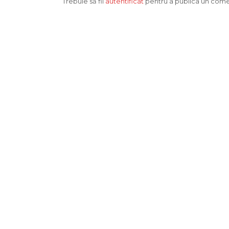
Trebuie să fii
autentificat
pentru a publica un come