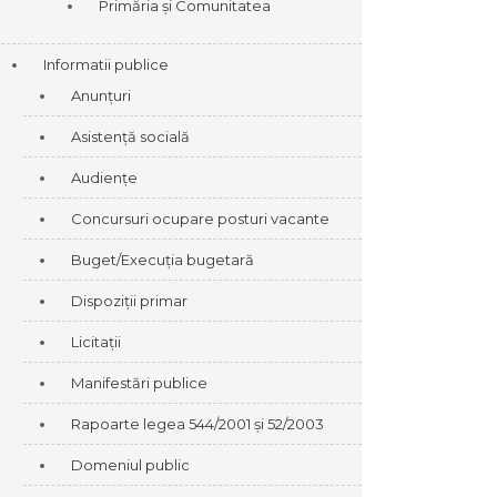
Primăria și Comunitatea
Informatii publice
Anunțuri
Asistență socială
Audiențe
Concursuri ocupare posturi vacante
Buget/Execuția bugetară
Dispoziții primar
Licitații
Manifestări publice
Rapoarte legea 544/2001 și 52/2003
Domeniul public