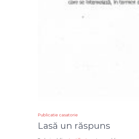
Navigare
Publicatie casatorie
în
Lasă un răspuns
articole