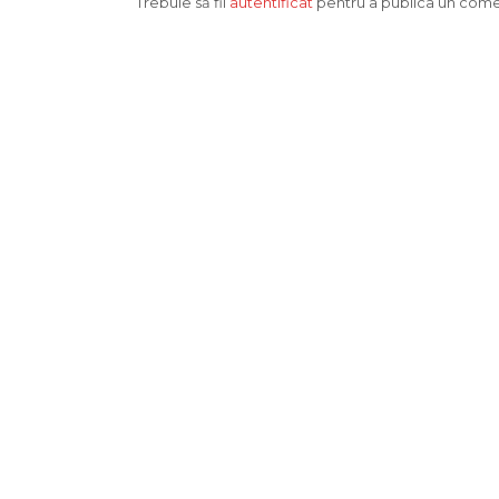
Trebuie să fii
autentificat
pentru a publica un come