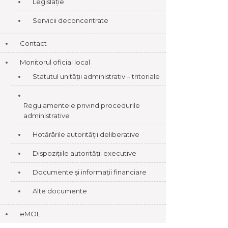
Legislație
Servicii deconcentrate
Contact
Monitorul oficial local
Statutul unității administrativ – tritoriale
Regulamentele privind procedurile
administrative
Hotărârile autorității deliberative
Dispozițiile autorității executive
Documente și informații financiare
Alte documente
eMOL