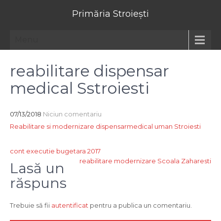
Primăria Stroiești
Menu
reabilitare dispensar
medical Sstroiesti
07/13/2018
Niciun comentariu
Reabilitare si modernizare dispensarmedical uman Stroiesti
Navigare
cont executie bugetara 2017
reabilitare modernizare Scoala Zaharesti
în
Lasă un
articole
răspuns
Trebuie să fii
autentificat
pentru a publica un comentariu.